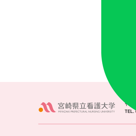
〒880
TEL. 