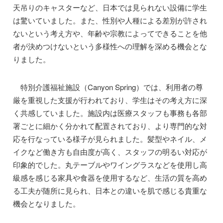
天吊りのキャスターなど、日本では見られない設備に学生
は驚いていました。また、性別や人種による差別が許され
ないという考え方や、年齢や宗教によってできることを他
者が決めつけないという多様性への理解を深める機会とな
りました。
特別介護福祉施設（Canyon Spring）では、利用者の尊
厳を重視した支援が行われており、学生はその考え方に深
く共感していました。施設内は医療スタッフも事務も各部
署ごとに細かく分かれて配置されており、より専門的な対
応を行なっている様子が見られました。髪型やネイル、メ
イクなど働き方も自由度が高く、スタッフの明るい対応が
印象的でした。丸テーブルやワイングラスなどを使用し高
級感を感じる家具や食器を使用するなど、生活の質を高め
る工夫が随所に見られ、日本との違いを肌で感じる貴重な
機会となりました。