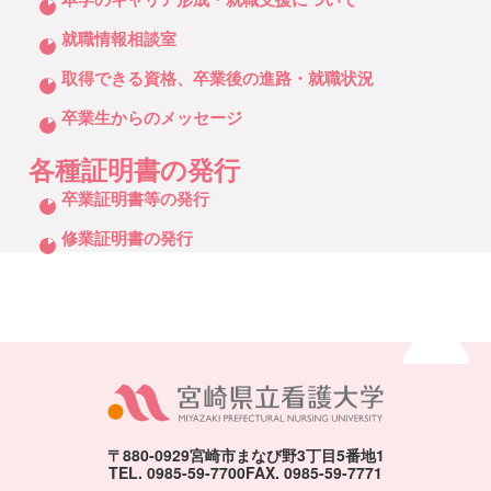
就職情報相談室
取得できる資格、卒業後の進路・就職状況
卒業生からのメッセージ
各種証明書の発行
クリックしてリストを開く
卒業証明書等の発行
修業証明書の発行
ページトッ
〒880-0929
宮崎市まなび野3丁目5番地1
TEL. 0985-59-7700
FAX. 0985-59-7771