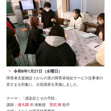
令和8年1月21日（水曜日）
障害者支援施設うからの里の障害者福祉サービス従事者の
皆さまを対象に、出前講座を実施しました。
テーマ：「感染症とその予防」
講師：
邊木園 幸
准教授
荒武 舞
助手
会場：うからの里高鍋事業所