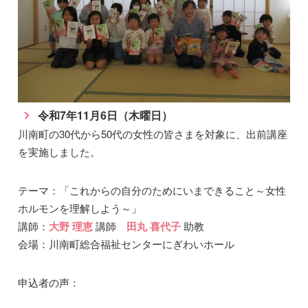
令和7年11月6日（木曜日）
川南町の30代から50代の女性の皆さまを対象に、出前講座
を実施しました。
テーマ：「これからの自分のためにいまできること～女性
ホルモンを理解しよう～」
講師：
大野 理恵
講師
田丸 喜代子
助教
会場：川南町総合福祉センターにぎわいホール
申込者の声：