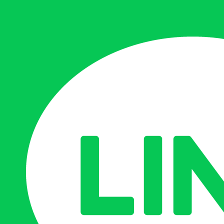
経済支援
クリックしてリストを開く
国の高等教育の修学支援新
大学独自減免
奨学金制度
サークル紹介
クリックしてリストを開く
文化系サークル
スポーツ系サークル