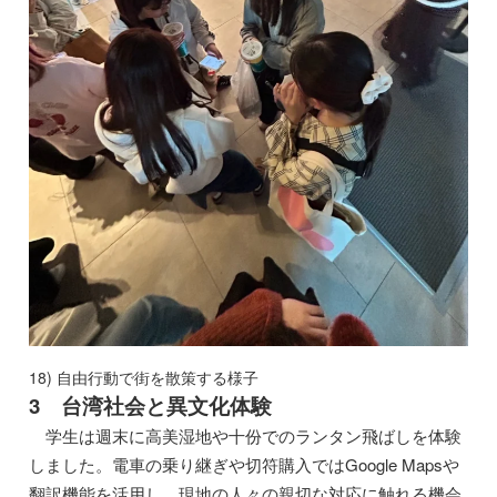
18) 自由行動で街を散策する様子
3
台湾社会と異文化体験
学生は週末に高美湿地や十份でのランタン飛ばしを体験
しました。電車の乗り継ぎや切符購入ではGoogle Mapsや
翻訳機能を活用し、現地の人々の親切な対応に触れる機会