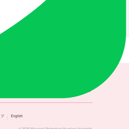
動の不正防止への取組
ップ
English
© 2025 Miyazaki Prefectural Nursing University.