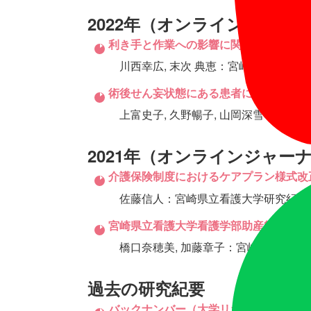
2022年（オンラインジャー
利き手と作業への影響に関する文献検討－
川西幸広, 末次 典恵：宮崎県立看護大学研究紀要 
術後せん妄状態にある患者に対する中堅看
上富史子, 久野暢子, 山岡深雪：宮崎県立看護大学
2021年（オンラインジャー
介護保険制度におけるケアプラン様式改
佐藤信人：宮崎県立看護大学研究紀要 22(2), 
宮崎県立看護大学看護学部助産師課程を
橋口奈穂美, 加藤章子：宮崎県立看護大学研究紀要 
過去の研究紀要
バックナンバー（大学リポジトリ）