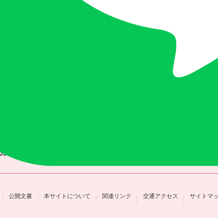
教員ごとの研究紹介
年度ごとの業績一覧
公的研究費・研究活
-0929
宮崎市まなび野3丁目5番地1
0985-59-7700
FAX. 0985-59-7771
公開文書
本サイトについて
関連リンク
交通アクセス
サイトマ