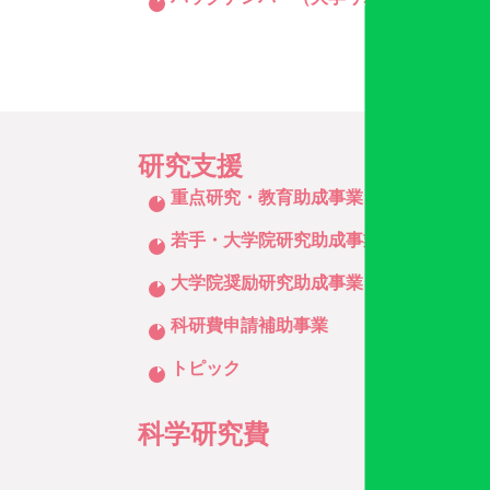
研究支援
クリックしてリストを開く
重点研究・教育助成事業
若手・大学院研究助成事業
大学院奨励研究助成事業
科研費申請補助事業
トピック
科学研究費