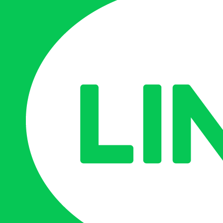
研究活動
受託研究
研究紹介
クリックしてリストを開く
研究シーズ集