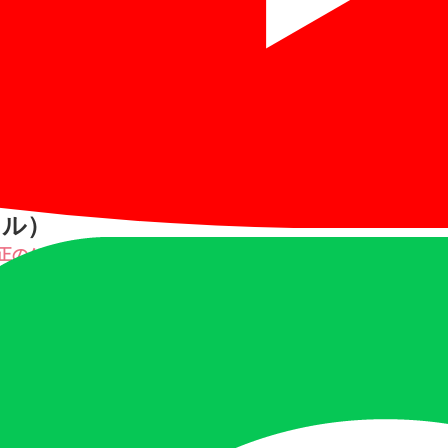
ナル）
左手利き者への看護技術習得支援の考察－ ​
23(2), 1-9, 2022.
護師の臨床判断に関与する思考の構造 ​
研究紀要 23(1), 1-20, 2022.
ナル）
正のケアマネジメントへの影響
1-11, 2021.
選択した卒業生の動向調査
22(1), 1-10, 2021.​