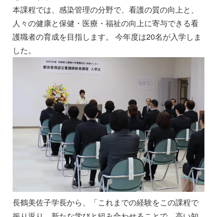
本課程では、感染管理の分野で、看護の質の向上と、
人々の健康と保健・医療・福祉の向上に寄与できる看
護職者の育成を目指します。
今年度は
20
名が入学しま
した。
長鶴美佐子学長
から
、「これまでの
経験をこの課程で
振り返り、新たな学びと組み合わせることで、高い知