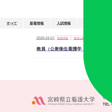
すべて
新着情報
入試情報
公開講座
2026.04.01
新着情報
教員公募
教員（公衆衛生看護学：教授）の公
〒880
TEL. 